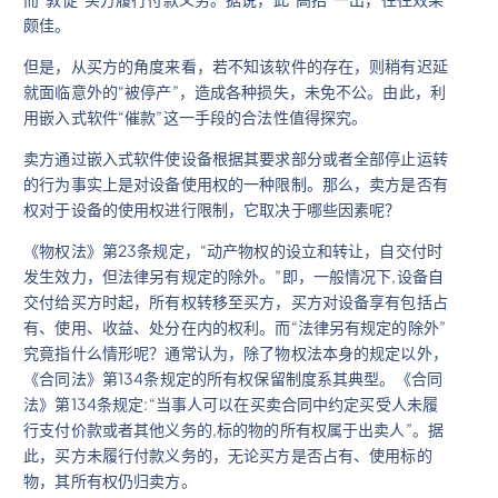
颇佳。
但是，从买方的角度来看，若不知该软件的存在，则稍有迟延
就面临意外的“被停产”，造成各种损失，未免不公。由此，利
用嵌入式软件“催款”这一手段的合法性值得探究。
卖方通过嵌入式软件使设备根据其要求部分或者全部停止运转
的行为事实上是对设备使用权的一种限制。那么，卖方是否有
权对于设备的使用权进行限制，它取决于哪些因素呢？
《物权法》第23条规定，“动产物权的设立和转让，自交付时
发生效力，但法律另有规定的除外。”即，一般情况下,设备自
交付给买方时起，所有权转移至买方，买方对设备享有包括占
有、使用、收益、处分在内的权利。而“法律另有规定的除外”
究竟指什么情形呢？通常认为，除了物权法本身的规定以外，
《合同法》第134条规定的所有权保留制度系其典型。《合同
法》第134条规定:“当事人可以在买卖合同中约定买受人未履
行支付价款或者其他义务的,标的物的所有权属于出卖人”。据
此，买方未履行付款义务的，无论买方是否占有、使用标的
物，其所有权仍归卖方。