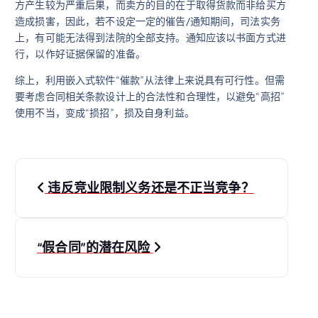
方产生较为严重后果，而卖方的目的在于取得货款而非给买方
造成损害，因此，若不设定一定的催告/通知期间，司法实务
上，有可能无法得到法院的全部支持。通知应该以书面方式进
行，以作好证据保留的准备。
综上，利用嵌入式软件“催款”从法律上来说具有可行性。但需
要考虑合同相关条款设计上的合法性和合理性，以避免“高招”
使用不当，变成“损招”，损及自身利益。
文
违反竞业限制义务还是不正当竞争？
章
导
“假合同”的潜在风险
航