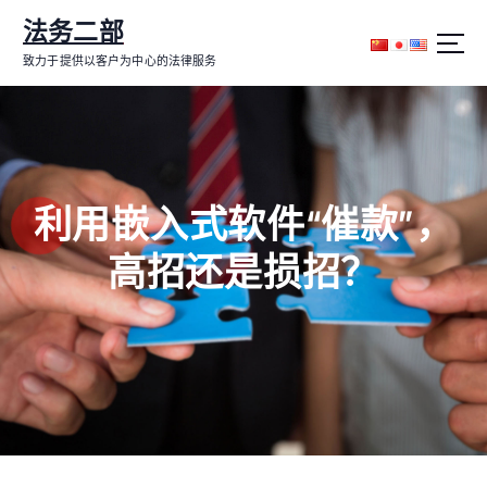
跳
法务二部
转
到
致力于提供以客户为中心的法律服务
内
容
利用嵌入式软件“催款”，
高招还是损招？