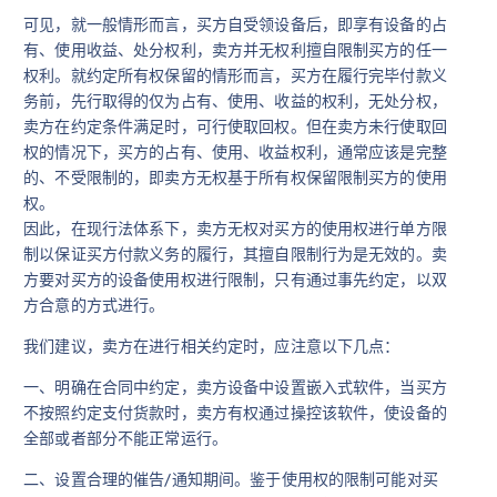
可见，就一般情形而言，买方自受领设备后，即享有设备的占
有、使用收益、处分权利，卖方并无权利擅自限制买方的任一
权利。就约定所有权保留的情形而言，买方在履行完毕付款义
务前，先行取得的仅为占有、使用、收益的权利，无处分权，
卖方在约定条件满足时，可行使取回权。但在卖方未行使取回
权的情况下，买方的占有、使用、收益权利，通常应该是完整
的、不受限制的，即卖方无权基于所有权保留限制买方的使用
权。
因此，在现行法体系下，卖方无权对买方的使用权进行单方限
制以保证买方付款义务的履行，其擅自限制行为是无效的。卖
方要对买方的设备使用权进行限制，只有通过事先约定，以双
方合意的方式进行。
我们建议，卖方在进行相关约定时，应注意以下几点：
一、明确在合同中约定，卖方设备中设置嵌入式软件，当买方
不按照约定支付货款时，卖方有权通过操控该软件，使设备的
全部或者部分不能正常运行。
二、设置合理的催告/通知期间。鉴于使用权的限制可能对买