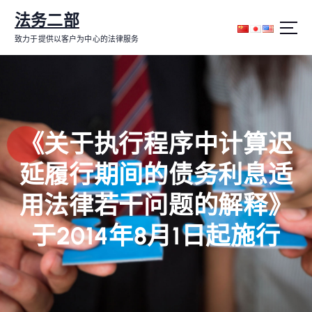
跳
法务二部
转
到
致力于提供以客户为中心的法律服务
内
容
《关于执行程序中计算迟
延履行期间的债务利息适
用法律若干问题的解释》
于2014年8月1日起施行