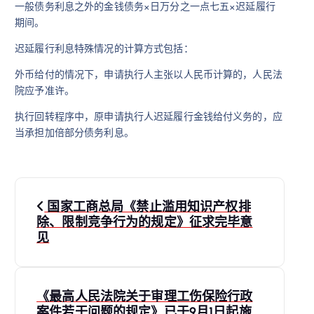
一般债务利息之外的金钱债务×日万分之一点七五×迟延履行
期间。
迟延履行利息特殊情况的计算方式包括：
外币给付的情况下，申请执行人主张以人民币计算的，人民法
院应予准许。
执行回转程序中，原申请执行人迟延履行金钱给付义务的，应
当承担加倍部分债务利息。
文
国家工商总局《禁止滥用知识产权排
章
除、限制竞争行为的规定》征求完毕意
见
导
航
《最高人民法院关于审理工伤保险行政
案件若干问题的规定》已于9月1日起施