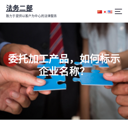
跳
法务二部
转
到
致力于提供以客户为中心的法律服务
内
容
委托加工产品，如何标示
企业名称？