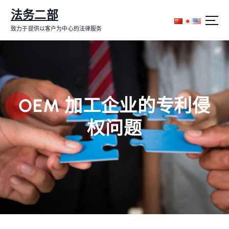
跳
法务二部
转
到
致力于提供以客户为中心的法律服务
内
容
OEM 加工企业的专利侵
权问题