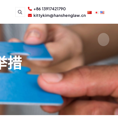
+86 13917421790
kittykim@hanshenglaw.cn
举措