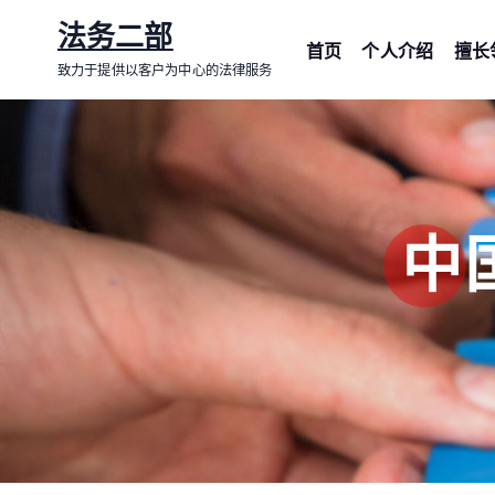
跳
法务二部
转
首页
个人介绍
擅长
致力于提供以客户为中心的法律服务
到
内
容
中