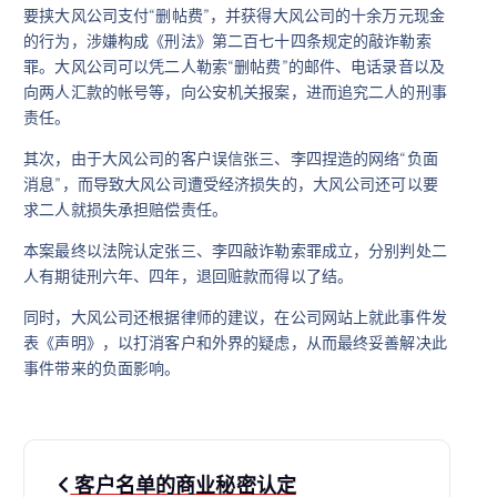
要挟大风公司支付“删帖费”，并获得大风公司的十余万元现金
的行为，涉嫌构成《刑法》第二百七十四条规定的敲诈勒索
罪。大风公司可以凭二人勒索“删帖费”的邮件、电话录音以及
向两人汇款的帐号等，向公安机关报案，进而追究二人的刑事
责任。
其次，由于大风公司的客户误信张三、李四捏造的网络“负面
消息”，而导致大风公司遭受经济损失的，大风公司还可以要
求二人就损失承担赔偿责任。
本案最终以法院认定张三、李四敲诈勒索罪成立，分别判处二
人有期徒刑六年、四年，退回赃款而得以了结。
同时，大风公司还根据律师的建议，在公司网站上就此事件发
表《声明》，以打消客户和外界的疑虑，从而最终妥善解决此
事件带来的负面影响。
文
客户名单的商业秘密认定