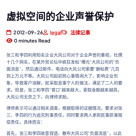
虚拟空间的企业声誉保护
2012-09-26
legal
法律记事
0 minutes Read
张三和李四利用知名企业大风公司对于企业声誉的重视，杜撰
十几个网名，在某外贸论坛中疯狂发帖“曝光”大风公司的“负
面消息”，然后通过邮件、电话向大风公司索要“删帖费”几百
到上万元不等。大风公司起初担心事情闹大了，影响企业形
象，导致客户误解，就采取息事宁人的做法，满足了二人的要
求。但是，张三和李四“胃口”越来越大，索取金额越来越高，
大风公司无奈之下，向律师求助。
律师表示可以通过相关调查，根据取得的证据情况，要求对张
三、李四的行为追究刑事责任，同时要求两人承担民事损害赔
偿责任。具体而言：
首先，张三和李四故意捏造、散布大风公司“负面消息”，以此