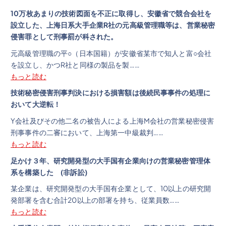
10万枚あまりの技術図面を不正に取得し、安徽省で競合会社を
設立した、上海日系大手企業R社の元高級管理職等は、営業秘密
侵害罪として刑事罰が科された。
元高級管理職の平○（日本国籍）が安徽省某市で知人と富○会社
を設立し、かつR社と同様の製品を製……
もっと読む
技術秘密侵害刑事判決における損害額は後続民事事件の処理に
おいて大逆転！
Y会社及びその他二名の被告人による上海M会社の営業秘密侵害
刑事事件の二審において、上海第一中級裁判……
もっと読む
足かけ３年、研究開発型の大手国有企業向けの営業秘密管理体
系を構築した (非訴訟)
某企業は、研究開発型の大手国有企業として、10以上の研究開
発部署を含む合計20以上の部署を持ち、従業員数……
もっと読む