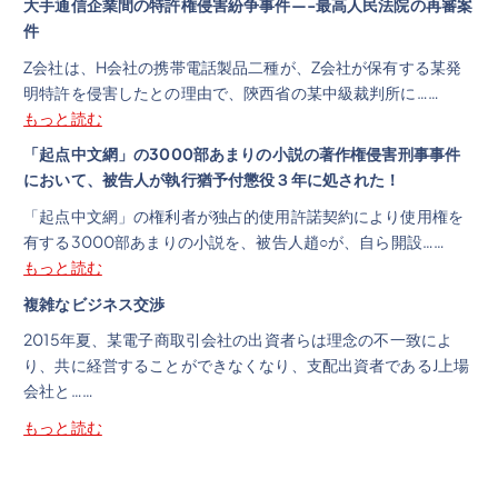
大手通信企業間の特許権侵害紛争事件—-最高人民法院の再審案
件
Z会社は、H会社の携帯電話製品二種が、Z会社が保有する某発
明特許を侵害したとの理由で、陝西省の某中級裁判所に……
もっと読む
「起点中文網」の3000部あまりの小説の著作権侵害刑事事件
において、被告人が執行猶予付懲役３年に処された！
「起点中文網」の権利者が独占的使用許諾契約により使用権を
有する3000部あまりの小説を、被告人趙○が、自ら開設……
もっと読む
複雑なビジネス交渉
2015年夏、某電子商取引会社の出資者らは理念の不一致によ
り、共に経営することができなくなり、支配出資者であるJ上場
会社と……
もっと読む