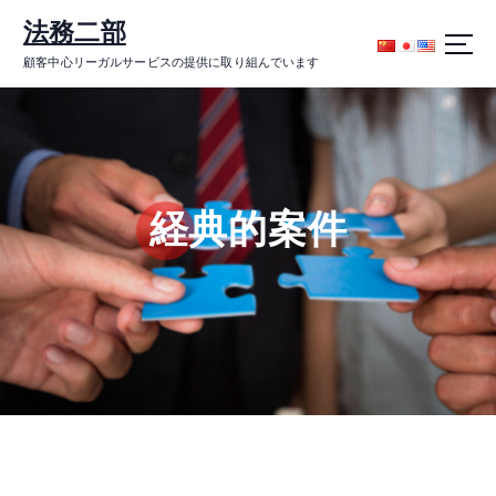
コ
法務二部
ン
テ
顧客中心リーガルサービスの提供に取り組んでいます
ン
ツ
に
ス
キ
ッ
経典的案件
プ