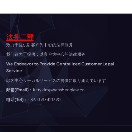
法务二部
致力于提供以客户为中心的法律服务
我们致力于提供：以客户为中心的法律服务
We Endeavor to Provide Centralized Customer Legal
Service
顧客中心リーガルサービスの提供に取り組んでいます
邮箱(Email)
：kittykim@hanshenglaw.cn
电话(Tel)
：+86 13917421790