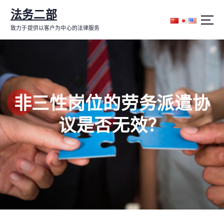
跳
法务二部
转
到
致力于提供以客户为中心的法律服务
内
容
非三性岗位的劳务派遣协
议是否无效？