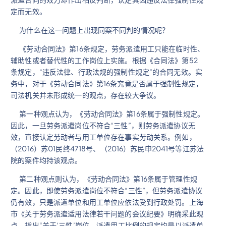
定而无效。
为什么在这一问题上出现同案不同判的情况呢？
《劳动合同法》第16条规定，劳务派遣用工只能在临时性、
辅助性或者替代性的工作岗位上实施。根据《合同法》第52
条规定，“违反法律、行政法规的强制性规定”的合同无效。实
务中，对于《劳动合同法》第16条究竟是否属于强制性规定，
司法机关并未形成统一的观点，存在较大争议。
第一种观点认为，《劳动合同法》第16条属于强制性规定。
因此，一旦劳务派遣岗位不符合“三性”，则劳务派遣协议无
效，直接认定劳动者与用工单位存在事实劳动关系。例如，
（2016）苏01民终4718号、（2016）苏民申2041号等江苏法
院的案件均持该观点。
第二种观点则认为，《劳动合同法》第16条属于管理性规
定。因此，即使劳务派遣岗位不符合“三性”，但劳务派遣协议
仍有效，只是派遣单位和用工单位应依法受到行政处罚。上海
市《关于劳务派遣适用法律若干问题的会议纪要》明确采此观
点，指出“关于‘三性’岗位、派遣用工比例的规定均是以派遣单