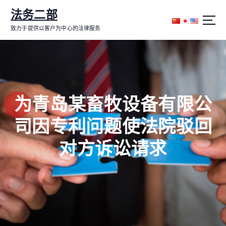
跳
法务二部
转
到
致力于提供以客户为中心的法律服务
内
容
为青岛某畜牧设备有限公
司因专利问题使法院驳回
对方诉讼请求