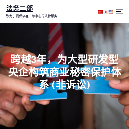
跳
法务二部
转
到
致力于提供以客户为中心的法律服务
内
容
跨越3年，为大型研发型
央企构筑商业秘密保护体
系 (非诉讼)