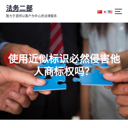
跳
法务二部
转
到
致力于提供以客户为中心的法律服务
内
容
使用近似标识必然侵害他
人商标权吗？