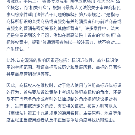
可能性。事实上，“容易导致混淆”同样应该适用“相关公众”这
个概念，而“相关公众”，根据《最高人民法院关于审理商标民
事纠纷案件适用法律若干问题的解释》第八条规定，“是指与
商标所标识的某类商品或者服务有关的消费者和与前述商品或
者服务的营销有密切关系的其他经营者”。许多案件中，法官
还是会意识到这个问题，例如在最高法院上诉审的“维纳斯”商
标侵权案中，提到“普通消费者施以一般注意力，就不会对……
产生误认。”
此外,认定混淆的影响因素还包括：标识近似性、商业标识使
用的空间范围、引证商标形成历史和发展历程、商标的显著性
甚至商品营销渠道等等。
因此，商标权人在维权时，对于他人使用与注册商标近似标识
的行为，首先要从诉讼策略上考虑从侵犯商标权的角度，还是
反不正当竞争角度或者别的法律规制的角度提起诉讼相对有
利，进而根据选定的角度，夯实相关证据。被告方则可以从
《商标法》第五十九条规定的通用名称、主要原料、地名等角
度主张正当使用或者从反不正当竞争法角度寻找抗辩理由。