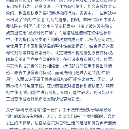
专用权的行为。这意味着，不作为商标使用，但会造成误导公
众的，也应被认定为侵犯商标权的行为。实务中，一些判决中
已出现了“商标性使用”判断的迹象。例如，重庆市第五中级人
民法院在“时代广场”文字注册商标案中，指出“被告没有独立
或突出使用“星光时代广场”，而是描述性使用在整体性标识
中，作为指代服务类别名称的次要构成元素……被告还同时组
合使用了多个区别性明显的整体性商业标识”，结合标识的近
似性判断等其他要素分析，认定被告不构成侵犯原告商标权。
随着反不正当竞争立法的强化，在标识本身及其尺寸、位置、
与其他构成元素的对比相结合，标识部分的使用不突出的情
形，原告主张侵害商标权，而司法部门通过否定“商标性使
用”，从而认定不属于侵害商标权的可能性比较大。因此，从
商标权人的角度来说，在诉前需要对被告标识被认定为“非商
标性使用”的可能性进行分析，如果可能性较大，则可能从不
正当竞争或者其他角度发动诉讼更为妥当。
关于“容易导致混淆”这一要件，由于法律法规对于容易导致
“谁”的混淆没有明确，因此，司法部门进行个案判断时，容易
发生的问题是，法官从自己对日常生活的经验和感受判断混淆